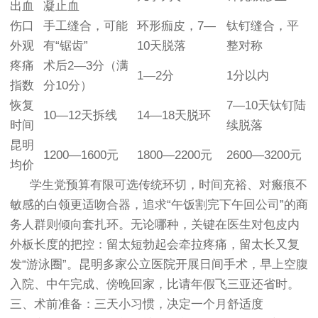
出血
凝止血
伤口
手工缝合，可能
环形痂皮，7—
钛钉缝合，平
外观
有“锯齿”
10天脱落
整对称
疼痛
术后2—3分（满
1—2分
1分以内
指数
分10分）
恢复
7—10天钛钉陆
10—12天拆线
14—18天脱环
时间
续脱落
昆明
1200—1600元
1800—2200元
2600—3200元
均价
学生党预算有限可选传统环切，时间充裕、对瘢痕不
敏感的白领更适吻合器，追求“午饭割完下午回公司”的商
务人群则倾向套扎环。无论哪种，关键在医生对包皮内
外板长度的把控：留太短勃起会牵拉疼痛，留太长又复
发“游泳圈”。昆明多家公立医院开展日间手术，早上空腹
入院、中午完成、傍晚回家，比请年假飞三亚还省时。
三、术前准备：三天小习惯，决定一个月舒适度