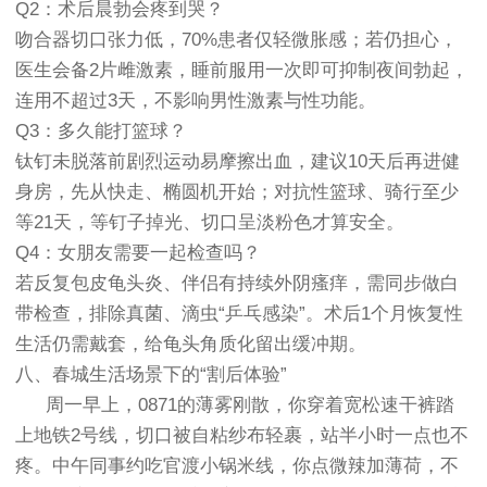
Q2：术后晨勃会疼到哭？
吻合器切口张力低，70%患者仅轻微胀感；若仍担心，
医生会备2片雌激素，睡前服用一次即可抑制夜间勃起，
连用不超过3天，不影响男性激素与性功能。
Q3：多久能打篮球？
钛钉未脱落前剧烈运动易摩擦出血，建议10天后再进健
身房，先从快走、椭圆机开始；对抗性篮球、骑行至少
等21天，等钉子掉光、切口呈淡粉色才算安全。
Q4：女朋友需要一起检查吗？
若反复包皮龟头炎、伴侣有持续外阴瘙痒，需同步做白
带检查，排除真菌、滴虫“乒乓感染”。术后1个月恢复性
生活仍需戴套，给龟头角质化留出缓冲期。
八、春城生活场景下的“割后体验”
周一早上，0871的薄雾刚散，你穿着宽松速干裤踏
上地铁2号线，切口被自粘纱布轻裹，站半小时一点也不
疼。中午同事约吃官渡小锅米线，你点微辣加薄荷，不