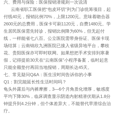
六、费用与保险：医保报销潜规则一次说清
云南省职工医保把“包皮环切”列为门诊统筹项目，起
付线40元，报销比例70%，上限1200元。意味着吻合器
2600元的总费用，医保卡可刷1120元，自费1480元。学
生居民医保需先转诊，报销比例降为60%，但无起付
线，一样能省七八百。公立医院需带身份证、医保卡现
场结算；云南锦欣九洲医院已接入省级异地平台，攀枝
花、贵阳医保亦可即时联网。如果想把手术安排到寒暑
假，记得提前30天在“云南医保”小程序备案，临时起意
只能全额垫付再回当地报销，周期长达45天。
七、常见疑问Q&A：医生没时间告诉你的小事
Q1：割完能延长性生活时间吗？
龟头外露后与内裤摩擦，3—6个月角质化增厚，敏感度
平均下降30%，临床调查显示阴道内射精潜伏期从1.8分
钟提升到4.2分钟，但个体差异大，不能替代早泄综合治
疗。