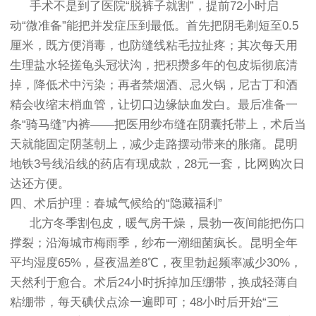
手术不是到了医院“脱裤子就割”，提前72小时启
动“微准备”能把并发症压到最低。首先把阴毛剃短至0.5
厘米，既方便消毒，也防缝线粘毛拉扯疼；其次每天用
生理盐水轻搓龟头冠状沟，把积攒多年的包皮垢彻底清
掉，降低术中污染；再者禁烟酒、忌火锅，尼古丁和酒
精会收缩末梢血管，让切口边缘缺血发白。最后准备一
条“骑马缝”内裤——把医用纱布缝在阴囊托带上，术后当
天就能固定阴茎朝上，减少走路摆动带来的胀痛。昆明
地铁3号线沿线的药店有现成款，28元一套，比网购次日
达还方便。
四、术后护理：春城气候给的“隐藏福利”
北方冬季割包皮，暖气房干燥，晨勃一夜间能把伤口
撑裂；沿海城市梅雨季，纱布一潮细菌疯长。昆明全年
平均湿度65%，昼夜温差8℃，夜里勃起频率减少30%，
天然利于愈合。术后24小时拆掉加压绷带，换成轻薄自
粘绷带，每天碘伏点涂一遍即可；48小时后开始“三