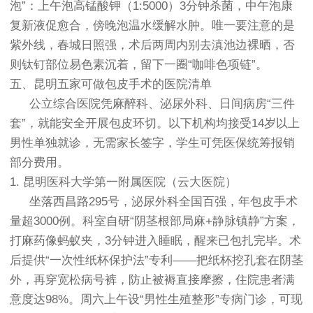
泡”：上午泡高锰酸钾（1:5000）3分钟杀菌，中午泡康
复新液促愈合，傍晚泡温水缓解水肿。唯一要注意的是
紫外线，春城日照强，术后两周内别去滇池边裸晒，否
则钛钉部位易色素沉着，留下一圈“咖啡色项链”。
五、昆明五家可做包皮手术的医院清单
公立综合医院凭麻醉科、泌尿外科、日间病房“三件
套”，就能安全开展包皮环切。以下机构均接受14岁以上
男性单独就诊，无需家长签字，学生可凭医保统筹报销
部分费用。
1. 昆明医科大学第一附属医院（云大医院）
坐落西昌路295号，泌尿外科全国百强，年包皮手术
量超3000例。科室自研“阴茎根部局麻+静脉镇静”方案，
打麻药像蚂蚁夹，3分钟进入睡眠，醒来已包扎完毕。术
后提供“一次性纸杯保护法”专利——把纸杯挖孔套在阴茎
外，再穿宽松病号裤，防止被褥直接摩擦，住院患者满
意度达98%。周六上午设“男性生殖整形”专病门诊，可现