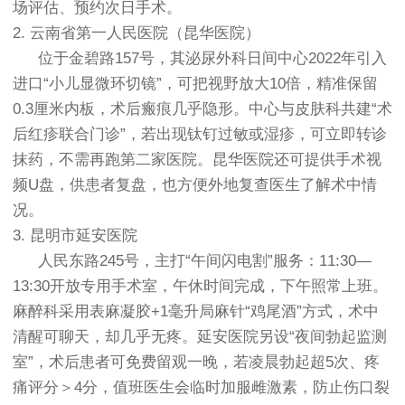
场评估、预约次日手术。
2. 云南省第一人民医院（昆华医院）
位于金碧路157号，其泌尿外科日间中心2022年引入
进口“小儿显微环切镜”，可把视野放大10倍，精准保留
0.3厘米内板，术后瘢痕几乎隐形。中心与皮肤科共建“术
后红疹联合门诊”，若出现钛钉过敏或湿疹，可立即转诊
抹药，不需再跑第二家医院。昆华医院还可提供手术视
频U盘，供患者复盘，也方便外地复查医生了解术中情
况。
3. 昆明市延安医院
人民东路245号，主打“午间闪电割”服务：11:30—
13:30开放专用手术室，午休时间完成，下午照常上班。
麻醉科采用表麻凝胶+1毫升局麻针“鸡尾酒”方式，术中
清醒可聊天，却几乎无疼。延安医院另设“夜间勃起监测
室”，术后患者可免费留观一晚，若凌晨勃起超5次、疼
痛评分＞4分，值班医生会临时加服雌激素，防止伤口裂