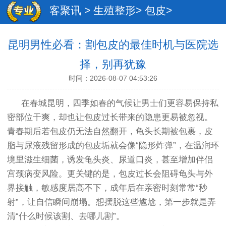
客聚讯
>
生殖整形
>
包皮
>
昆明男性必看：割包皮的最佳时机与医院选
择，别再犹豫
时间：2026-08-07 04:53:26
在春城昆明，四季如春的气候让男士们更容易保持私
密部位干爽，却也让包皮过长带来的隐患更易被忽视。
青春期后若包皮仍无法自然翻开，龟头长期被包裹，皮
脂与尿液残留形成的包皮垢就会像“隐形炸弹”，在温润环
境里滋生细菌，诱发龟头炎、尿道口炎，甚至增加伴侣
宫颈病变风险。更关键的是，包皮过长会阻碍龟头与外
界接触，敏感度居高不下，成年后在亲密时刻常常“秒
射”，让自信瞬间崩塌。想摆脱这些尴尬，第一步就是弄
清“什么时候该割、去哪儿割”。