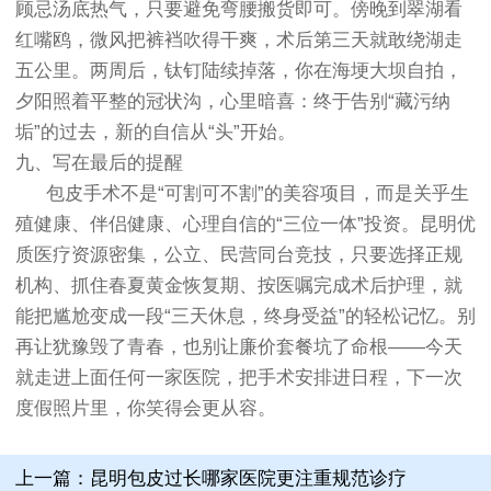
顾忌汤底热气，只要避免弯腰搬货即可。傍晚到翠湖看
红嘴鸥，微风把裤裆吹得干爽，术后第三天就敢绕湖走
五公里。两周后，钛钉陆续掉落，你在海埂大坝自拍，
夕阳照着平整的冠状沟，心里暗喜：终于告别“藏污纳
垢”的过去，新的自信从“头”开始。
九、写在最后的提醒
包皮手术不是“可割可不割”的美容项目，而是关乎生
殖健康、伴侣健康、心理自信的“三位一体”投资。昆明优
质医疗资源密集，公立、民营同台竞技，只要选择正规
机构、抓住春夏黄金恢复期、按医嘱完成术后护理，就
能把尴尬变成一段“三天休息，终身受益”的轻松记忆。别
再让犹豫毁了青春，也别让廉价套餐坑了命根——今天
就走进上面任何一家医院，把手术安排进日程，下一次
度假照片里，你笑得会更从容。
上一篇：
昆明包皮过长哪家医院更注重规范诊疗