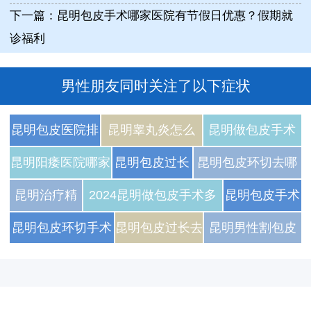
下一篇：
昆明包皮手术哪家医院有节假日优惠？假期就
诊福利
男性朋友同时关注了以下症状
昆明包皮医院排
昆明睾丸炎怎么
昆明做包皮手术
名前五，2025年
治？本地老中医秘
多少钱？2024最
昆明阳痿医院哪家
昆明包皮过长
昆明包皮环切去哪
最新口碑榜单曝
方公开！
新价格+避坑指南
强？专业男科诊
治疗哪家医院
家医院更受关注
昆明治疗精
2024昆明做包皮手术多
昆明包皮手术
光！
一次讲清！
疗，重燃男性自
的医疗操作规
索静脉曲张
少钱？费用明细与影响因
费用大揭秘！
昆明包皮环切手术
昆明包皮过长去
昆明男性割包皮
信！
范严谨？
医院排名
素全解析
2025最新价格
哪家医院的本地推
哪做好权威专科
医院选择注意哪
TOP1，这三
表与公立三甲
荐率更高？
医院技术更专业
些