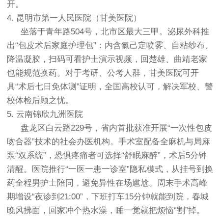
开。
4. 昆明市第一人民医院（甘美医院）
坐落于青年路504号，北市区最大三甲。泌尿外科推
出“包皮术后家庭护理包”：内含氯己定喷雾、自粘纱布、
降温凝胶，扫码可看护士演示视频，回楚雄、曲靖老家
也能规范换药。对于考研、公考人群，甘美医院可开
具“术后七日免体测”证明，全国高校认可，解决军校、警
校体检后顾之忧。
5. 云南锦欣九洲医院
盘龙区白云路229号，省内首批获准开展“一次性包皮
吻合器”技术的社会办医机构。手术室配备全麻机与局麻
泵“双系统”，恐惧疼痛者可选择“舒眠麻醉”，术后5分钟
清醒。医院推行“一医一患一诊室”隐私模式，从挂号到换
药全程男护士陪同，避免异性在场尴尬。周末手术高峰
期增设“夜诊到21:00”，下班打车15分钟就能到院，春城
晚风拂面，回家冲个热水澡，睡一觉就把烦恼“割”掉。