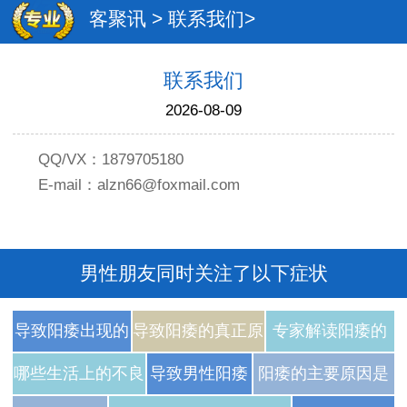
客聚讯
>
联系我们
>
联系我们
2026-08-09
QQ/VX：1879705180
E-mail：
alzn66@foxmail.com
男性朋友同时关注了以下症状
导致阳痿出现的
导致阳痿的真正原
专家解读阳痿的
最常见的因素
因有什么
原因
哪些生活上的不良
导致男性阳痿
阳痿的主要原因是