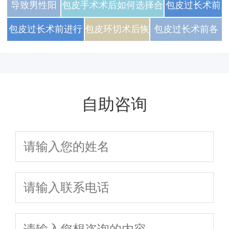
因素会引起阳痿
的原因主要有
什么
导致男性阳
包皮手术术后如何选择合
包皮过长术前
哪些呢
痿的原因主
适的裤子款式
准备注意事项
包皮过长术前进行
包皮环切术后恢
包皮过长术前各
要是什么
权威解析
肾功能检查的结果
复期听舒缓音乐
项检查的报告有
异常处理建议
的时长建议
效期及复查要求
自助咨询