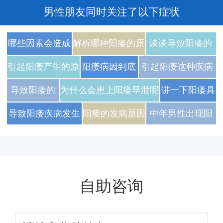
男性朋友同时关注了以下症状
哪些因素会造成
解析哪种阳痿的原
谈谈导致阳痿的
男性患上阳痿
因不用担心
疾病有哪几种
引起阳痿产生的原
阳痿病因到底
引起阳痿这种疾病
因都有哪些呢
有什么呢
的原因
导致阳痿的
为什么会患上阳痿早泄呢
讲一下阳痿具
原因主要是
体原因是什么
导致阳痿疾病发生
阳痿的发病原因
中年男性出现阳
什么
的重点因素
具体的是什么呢
痿的原因有哪些
自助咨询