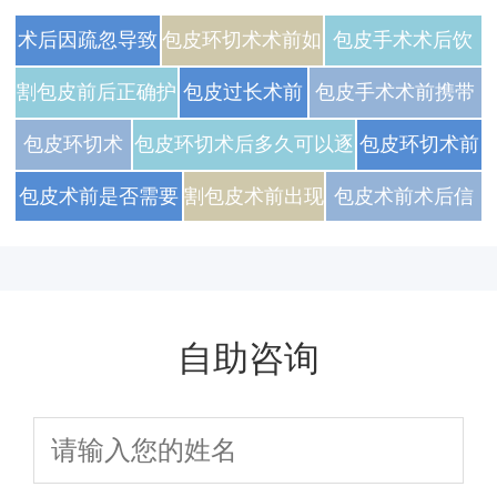
术后因疏忽导致
包皮环切术术前如
包皮手术术后饮
伤口被外力撞击
何准备方便术后穿
食中适量食用蜂
割包皮前后正确护
包皮过长术前
包皮手术术前携带
或牵扯，应如何
着的专用内裤？
蜜的好处是什么
理对长期健康的意
术后注意事项
近期体检报告的重
包皮环切术
包皮环切术后多久可以逐
包皮环切术前
评估损伤并处
义
对健康管理能
要性
后恢复期饮
步增加活动量
准备是否会因
包皮术前是否需要
割包皮术前出现
包皮术前术后信
理？
力的提升
食营养搭配
个体差异有所
提前规划恢复期生
紧张情绪导致心
息充分了解能减
的黄金比例
不同
活安排
慌该如何调节
少哪些误区
自助咨询